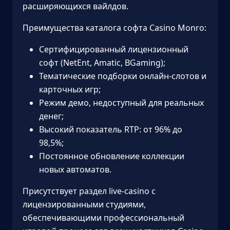
расширяющихся вайлдов.
Преимущества каталога софта Casino Monro:
Сертифицированный лицензионный
софт (NetEnt, Amatic, BGaming);
Тематические подборки онлайн-слотов и
карточных игр;
Режим демо, недоступный для реальных
денег;
Высокий показатель RTP: от 96% до
98,5%;
Постоянное обновление коллекции
новых автоматов.
Присутствует раздел live-casino с
лицензированными студиями,
обеспечивающими профессиональный