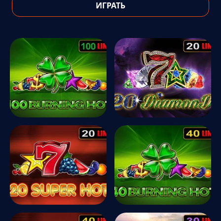
ИГРАТЬ