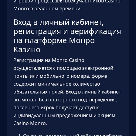
игровой процесс для всех участников Casino
Monro в реальном времени.
Вход в личный кабинет,
регистрация и верификация
на платформе Монро
Казино
Регистрация на Monro Casino
осуществляется с помощью электронной
почты или мобильного номера, форма
содержит минимальное количество
обязательных полей. Вход в личный кабинет
возможен без повторного подтверждения,
после чего игрок получает доступ к
индивидуальным предложениям и акциям
Casino Monro.