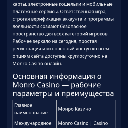
карты, электронные кошельки и мобильные
платежные сервисы. Ответственная игра,
строгая верификация аккаунта и программы
лояльности создают безопасное
пространство для всех категорий игроков.
Рабочее зеркало на сегодня, простая
регистрация и мгновенный доступ ко всем
опциям сайта доступны круглосуточно на
Monro Casino онлайн.
Основная информация о
Monro Casino — рабочие
параметры и преимущества
Главное
Монро Казино
наименование
Международное
Monro Casino | Casino