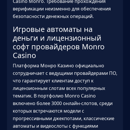
Casino Monro. Требование прохождения
верификации неизменно для обеспечения
безопасности денежных операций.
Игровые автоматы на
деньги и лицензионный
софт провайдеров Monro
Casino
Платформа Монро Казино официально
сотрудничает с ведущими провайдерами ПО,
что гарантирует клиентам доступ к
лицензионным слотам всех популярных
тематик. В портфолио Monro Casino
включено более 3000 онлайн-слотов, среди
которых встречаются модели с
прогрессивными джекпотами, классические
автоматы и видеослоты с функциями