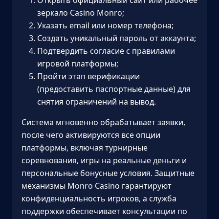
Открыть официальный сайт или рабочее
зеркало Casino Monro;
Указать email или номер телефона;
Создать уникальный пароль от аккаунта;
Подтвердить согласие с правилами
игровой платформы;
Пройти этап верификации
(предоставить паспортные данные) для
снятия ограничений на вывод.
Система мгновенно обрабатывает заявки,
после чего активируются все опции
платформы, включая турнирные
соревнования, игры на реальные деньги и
персональные бонусные условия. Защитные
механизмы Monro Casino гарантируют
конфиденциальность игроков, а служба
поддержки обеспечивает консультации по