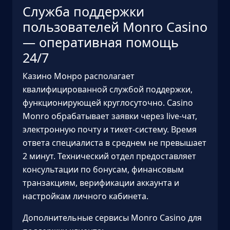
Служба поддержки
пользователей Monro Casino
— оперативная помощь
24/7
Казино Монро располагает
квалифицированной службой поддержки,
функционирующей круглосуточно. Casino
Monro обрабатывает заявки через live-чат,
электронную почту и тикет-систему. Время
ответа специалиста в среднем не превышает
2 минут. Технический отдел предоставляет
консультации по бонусам, финансовым
транзакциям, верификации аккаунта и
настройкам личного кабинета.
Дополнительные сервисы Monro Casino для