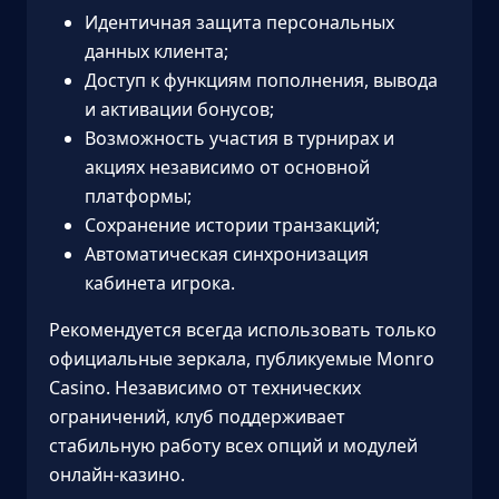
Идентичная защита персональных
данных клиента;
Доступ к функциям пополнения, вывода
и активации бонусов;
Возможность участия в турнирах и
акциях независимо от основной
платформы;
Сохранение истории транзакций;
Автоматическая синхронизация
кабинета игрока.
Рекомендуется всегда использовать только
официальные зеркала, публикуемые Monro
Casino. Независимо от технических
ограничений, клуб поддерживает
стабильную работу всех опций и модулей
онлайн-казино.