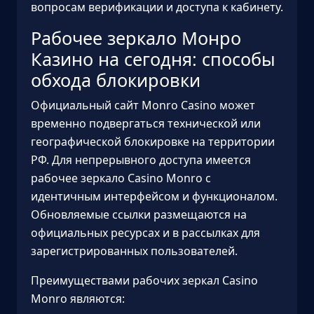
вопросам верификации и доступа к кабинету.
Рабочее зеркало Монро
Казино на сегодня: способы
обхода блокировки
Официальный сайт Monro Casino может
временно подвергаться технической или
географической блокировке на территории
РФ. Для непрерывного доступа имеется
рабочее зеркало Casino Monro с
идентичным интерфейсом и функционалом.
Обновляемые ссылки размещаются на
официальных ресурсах и в рассылках для
зарегистрированных пользователей.
Преимуществами рабочих зеркал Casino
Monro являются: