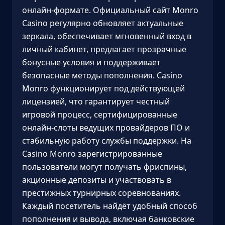
онлайн-формате. Официальный сайт Monro
Casino регулярно обновляет актуальные
зеркала, обеспечивает мгновенный вход в
личный кабинет, предлагает прозрачные
бонусные условия и поддерживает
безопасные методы пополнения. Casino
Monro функционирует под действующей
лицензией, что гарантирует честный
игровой процесс, сертифицированные
онлайн-слоты ведущих провайдеров ПО и
стабильную работу службы поддержки. На
Casino Monro зарегистрированные
пользователи могут получать фриспины,
акционные депозиты и участвовать в
престижных турнирных соревнованиях.
Каждый посетитель найдёт удобный способ
пополнения и вывода, включая банковские